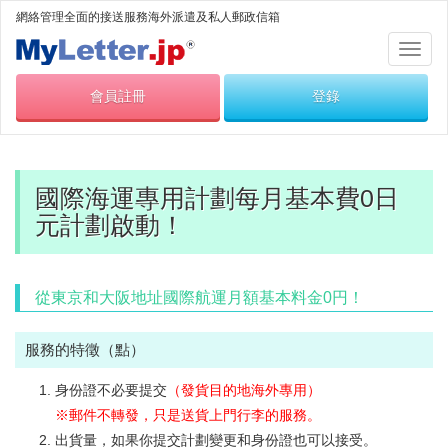
網絡管理全面的接送服務海外派遣及私人郵政信箱
切
換
會員註冊
登錄
導
航
國際海運專用計劃每月基本費0日
元計劃啟動！
從東京和大阪地址國際航運月額基本料金0円！
服務的特徵（點）
身份證不必要提交
（發貨目的地海外專用）
※郵件不轉發，只是送貨上門行李的服務。
出貨量，如果你提交計劃變更和身份證也可以接受。