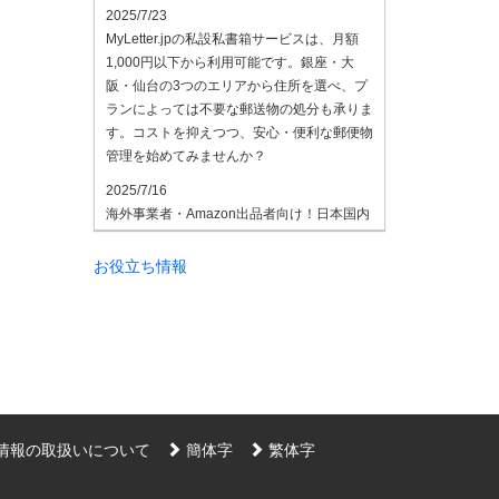
2025/7/23
MyLetter.jpの私設私書箱サービスは、月額
1,000円以下から利用可能です。銀座・大
阪・仙台の3つのエリアから住所を選べ、プ
ランによっては不要な郵送物の処分も承りま
す。コストを抑えつつ、安心・便利な郵便物
管理を始めてみませんか？
2025/7/16
海外事業者・Amazon出品者向け！日本国内
の受け取りもスムーズです。海外拠点の事業
者やAmazon出品者にも好評なのが
お役立ち情報
MyLetter.jpの私設私書箱サービス。日本国内
での受け取り住所として利用でき、納品手数
料も業界最安水準。国際的なビジネス展開や
通販に最適なプランを揃えています。ご相談
はお気軽にどうぞ。
2025/7/8
法人登記用住所として私設私書箱の住所を利
情報の取扱いについて
簡体字
繁体字
用する企業が増えています。MyLetter.jpで
は、東京・大阪のアドレスを法人登記やビジ