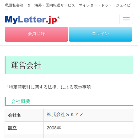
私設私書箱 ＆ 海外・国内転送サービス マイレター・ドット・ジェイピ
ー
Toggl
naviga
会員登録
ログイン
運営会社
「特定商取引に関する法律」による表示事項
会社概要
会社名
設立
2008年