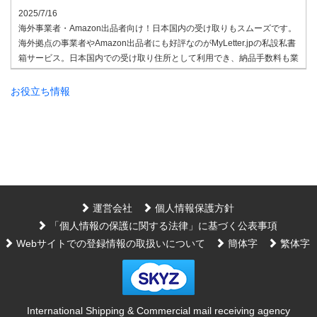
2025/7/16
海外事業者・Amazon出品者向け！日本国内の受け取りもスムーズです。
海外拠点の事業者やAmazon出品者にも好評なのがMyLetter.jpの私設私書
箱サービス。日本国内での受け取り住所として利用でき、納品手数料も業
界最安水準。国際的なビジネス展開や通販に最適なプランを揃えていま
す。ご相談はお気軽にどうぞ。
お役立ち情報
2025/7/8
法人登記用住所として私設私書箱の住所を利用する企業が増えています。
MyLetter.jpでは、東京・大阪のアドレスを法人登記やビジネス拠点として
ご利用いただけるプランをご用意。受信した書類のPDF化や専用FAX番号
の提供など、ビジネスをサポートする機能も充実しています。
2025/7/3
ビジネスシーンでは、紙の書類を電子データ化する流れが加速していま
運営会社
個人情報保護方針
す。MyLetter.jpのビジネスプランでは、受け取った郵便物や書類をスキャ
「個人情報の保護に関する法律」に基づく公表事項
ンし、PDFデータとしてメールでお届け。FAXで届いた書類もデータ化可
Webサイトでの登録情報の取扱いについて
簡体字
繁体字
能です。業務効率化やペーパーレス化を目指す企業様におすすめです。
2025/6/26
ビジネスの現場では、紙からデジタルへのシフトがどんどん進んでいま
す！ MyLetter.jpのビジネスプランなら、届いた郵便物や書類をスキャン
International Shipping & Commercial mail receiving agency