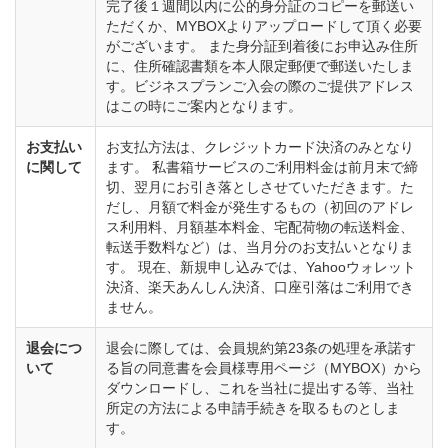
完了後１週間以内に公的身分証のコピーを郵送い
ただくか、MYBOXよりアップロードして頂く必要
がございます。 また身分証到着後にお申込み住所
に、住所確認書類を本人限定郵便で郵送いたしま
す。ビジネスプランご入会の際のご提供アドレス
はこの時にご案内となります。
お支払い
お支払方法は、クレジットカード決済のみとなり
に関して
ます。 私書箱サービスのご利用料金は前月末で締
切、翌月にお引き落としさせていただきます。た
だし、月額で料金が発生するもの（初回のアドレ
ス利用料、月額基本料金、宅配荷物の転送料金、
転送手数料など）は、当月分のお支払いとなりま
す。 現在、新規申し込みでは、Yahooウォレット
決済、楽天あんしん決済、口座引落はご利用でき
ません。
退会につ
退会に際しては、会員規約第23条の処理を承諾す
いて
る旨の同意書を会員様専用ページ（MYBOX）から
ダウンロードし、これを当社に提出する等、当社
所定の方法による申請手続きを取るものとしま
す。