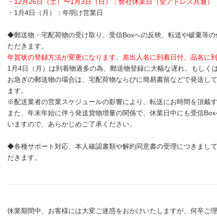
・12月26日（土）〜1月3日（日）：弊社休業日（全アドレス共通）
・1月4日（月）：年明け営業日
◆郵送物・宅配荷物の受け取り、受信Boxへの反映、転送や破棄等の
ただきます。
年賀状の登録方法が変更になります。差出人名に到着日付、品名に
1月4日（月）は到着物過多の為、郵送物登録に大幅な遅れ、もしく
お急ぎの郵送物の場合は、宅配荷物ならびに簡易書留などで発送し
ます。
※配送業者の営業スケジュールの影響により、転送にお時間を頂戴
また、年末年始に伴う発送貨物増量の関係で、休業日中にも受信Bo
いますので、あらかじめご了承ください。
◆各種サポート対応、本人確認書類や解約同意書の受理につきまして
だきます。
休業期間中、お客様には大変ご迷惑をおかけいたしますが、何卒ご