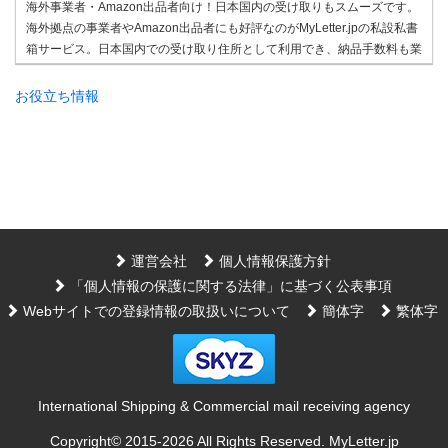
海外事業者・Amazon出品者向け！日本国内の受け取りもスムーズです。
海外拠点の事業者やAmazon出品者にも好評なのがMyLetter.jpの私設私書
箱サービス。日本国内での受け取り住所として利用でき、納品手数料も業
界最安水準。国際的なビジネス展開や通販に最適なプランを揃えていま
す。ご相談はお気軽にどうぞ。
お役立ち情報
2025/7/8
法人登記用住所として私設私書箱の住所を利用する企業が増えています。
MyLetter.jpでは、東京・大阪のアドレスを法人登記やビジネス拠点として
ご利用いただけるプランをご用意。受信した書類のPDF化や専用FAX番号
の提供など、ビジネスをサポートする機能も充実しています。
2025/7/3
ビジネスシーンでは、紙の書類を電子データ化する流れが加速していま
運営会社
個人情報保護方針
す。MyLetter.jpのビジネスプランでは、受け取った郵便物や書類をスキャ
「個人情報の保護に関する法律」に基づく公表事項
ンし、PDFデータとしてメールでお届け。FAXで届いた書類もデータ化可
Webサイトでの登録情報の取扱いについて
簡体字
繁体字
能です。業務効率化やペーパーレス化を目指す企業様におすすめです。
2025/6/26
ビジネスの現場では、紙からデジタルへのシフトがどんどん進んでいま
す！ MyLetter.jpのビジネスプランなら、届いた郵便物や書類をスキャン
International Shipping & Commercial mail receiving agency
してPDFに変換、メールでサクッとお届け。 FAXで届いた書類もデータ
化できるから、ペーパーレス化も業務の効率アップもばっちり！ “紙の管
Copyright© 2015-
2026 All Rights Reserved. MyLetter.jp