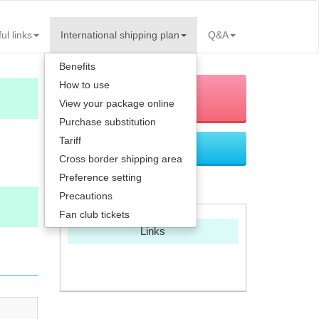
ul links
International shipping plan
Q&A
Benefits
How to use
Join us
View your package online
Purchase substitution
Tariff
Log in
Cross border shipping area
Preference setting
Forget password
Precautions
Fan club tickets
Links