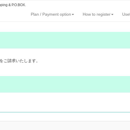
pping & P.O.BOX.
Plan / Payment option
How to register
Usef
をご請求いたします。