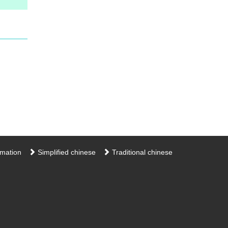
rmation
Simplified chinese
Traditional chinese