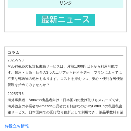
リンク
コラム
2025/7/23
MyLetter.jpの私設私書箱サービスは、月額1,000円以下から利用可能で
す。銀座・大阪・仙台の3つのエリアから住所を選べ、プランによっては
不要な郵送物の処分も承ります。コストを抑えつつ、安心・便利な郵便物
管理を始めてみませんか？
2025/7/16
海外事業者・Amazon出品者向け！日本国内の受け取りもスムーズです。
海外拠点の事業者やAmazon出品者にも好評なのがMyLetter.jpの私設私書
箱サービス。日本国内での受け取り住所として利用でき、納品手数料も業
界最安水準。国際的なビジネス展開や通販に最適なプランを揃えていま
す。ご相談はお気軽にどうぞ。
お役立ち情報