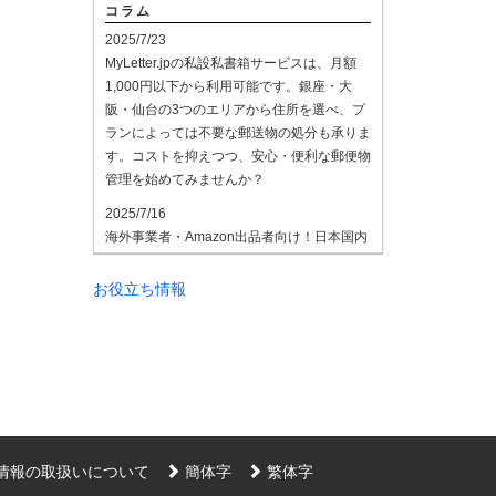
コラム
2025/7/23
MyLetter.jpの私設私書箱サービスは、月額
1,000円以下から利用可能です。銀座・大
阪・仙台の3つのエリアから住所を選べ、プ
ランによっては不要な郵送物の処分も承りま
す。コストを抑えつつ、安心・便利な郵便物
管理を始めてみませんか？
2025/7/16
海外事業者・Amazon出品者向け！日本国内
の受け取りもスムーズです。海外拠点の事業
者やAmazon出品者にも好評なのが
お役立ち情報
MyLetter.jpの私設私書箱サービス。日本国内
での受け取り住所として利用でき、納品手数
料も業界最安水準。国際的なビジネス展開や
通販に最適なプランを揃えています。ご相談
はお気軽にどうぞ。
2025/7/8
法人登記用住所として私設私書箱の住所を利
情報の取扱いについて
簡体字
繁体字
用する企業が増えています。MyLetter.jpで