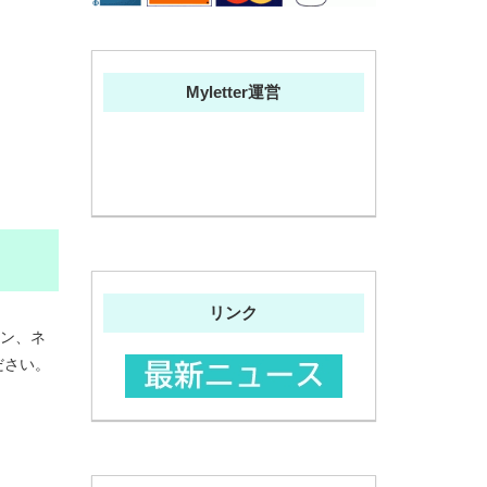
Myletter運営
リンク
ョン、ネ
ださい。