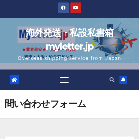
Skip
to
content
海外発送・私設私書箱
myletter.jp
Overseas shipping service from Japan
問い合わせフォーム