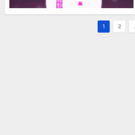
投
1
2
稿
の
ペ
ー
ジ
送
り