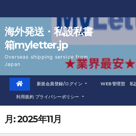
Skip
to
content
海外発送・私設私書
箱myletter.jp
Overseas shipping service from
Japan
新規会員登録/ログイン
WEB管理型 私
利用規約 プライバシーポリシー
月:
2025年11月