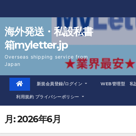
Skip
to
content
海外発送・私設私書
箱myletter.jp
Overseas shipping service from
Japan
新規会員登録/ログイン
WEB管理型 私
利用規約 プライバシーポリシー
月:
2026年6月