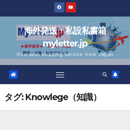
Skip
to
content
海外発送・私設私書箱
myletter.jp
Overseas shipping service from Japan
タグ:
Knowlege（知識）