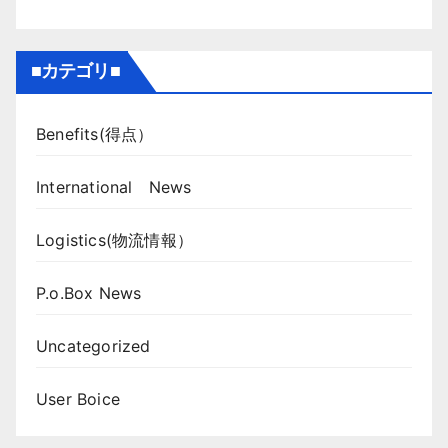
■カテゴリ■
Benefits(得点）
International News
Logistics(物流情報）
P.o.Box News
Uncategorized
User Boice