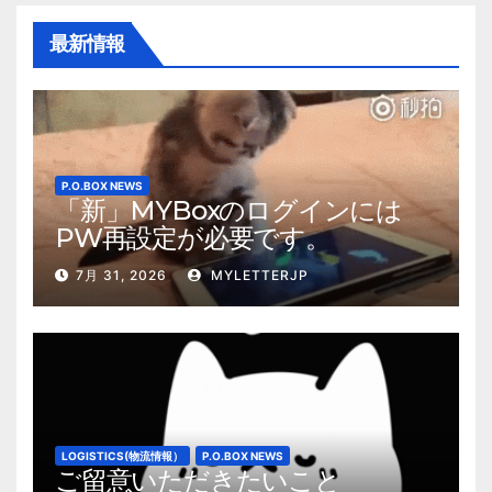
ペ
最新情報
ー
ジ
送
り
P.O.BOX NEWS
「新」MYBoxのログインには
PW再設定が必要です。
7月 31, 2026
MYLETTERJP
LOGISTICS(物流情報）
P.O.BOX NEWS
ご留意いただきたいこと