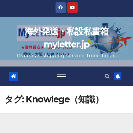
Skip
to
content
海外発送・私設私書箱
myletter.jp
Overseas shipping service from Japan
タグ:
Knowlege（知識）