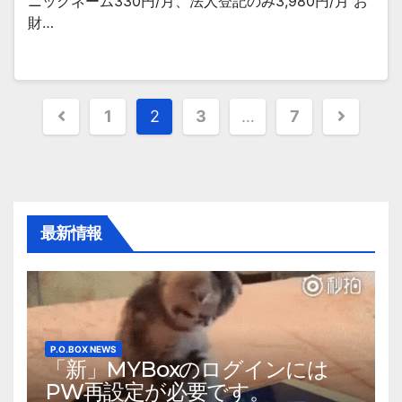
ニックネーム330円/月、法人登記のみ3,980円/月 お
財…
投
1
2
3
…
7
稿
の
ペ
最新情報
ー
ジ
送
り
P.O.BOX NEWS
「新」MYBoxのログインには
PW再設定が必要です。