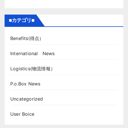
■カテゴリ■
Benefits(得点）
International News
Logistics(物流情報）
P.o.Box News
Uncategorized
User Boice