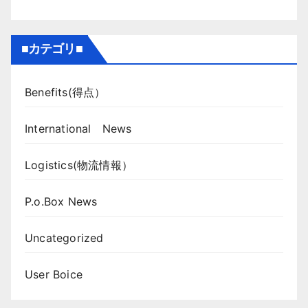
■カテゴリ■
Benefits(得点）
International News
Logistics(物流情報）
P.o.Box News
Uncategorized
User Boice