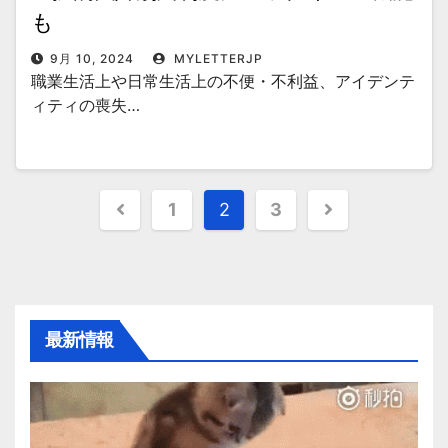
も
9月 10, 2024
MYLETTERJP
職業生活上や日常生活上の不便・不利益、アイデンテ
ィティの喪失…
投
1
2
3
稿
の
ペ
最新情報
ー
ジ
送