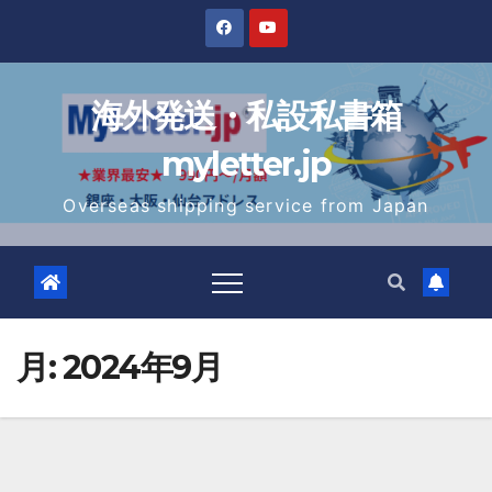
Skip
to
content
海外発送・私設私書箱
myletter.jp
Overseas shipping service from Japan
月:
2024年9月