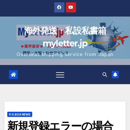
Skip
to
content
海外発送・私設私書箱
myletter.jp
Overseas shipping service from Japan
P.O.BOX NEWS
新規登録エラーの場合