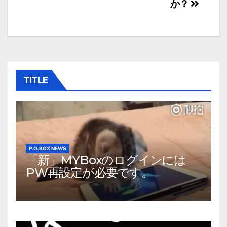
か？
ナ
ビ
ゲ
ー
TITLE
シ
ョ
ン
P.O.BOX NEWS
「新」MYBoxのログインには
PW再設定が必要です。