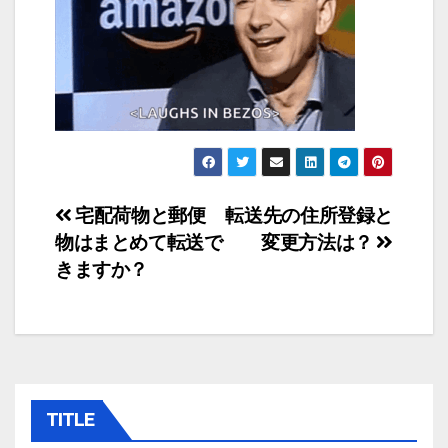
投
宅配荷物と郵便
転送先の住所登録と
物はまとめて転送で
変更方法は？
稿
きますか？
ナ
ビ
ゲ
ー
TITLE