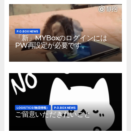
シ
ョ
ン
P.O.BOX NEWS
「新」MYBoxのログインには
PW再設定が必要です。
LOGISTICS(物流情報）
P.O.BOX NEWS
ご留意いただきたいこと