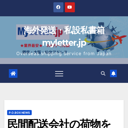
Skip
to
content
海外発送・私設私書箱
myletter.jp
Overseas shipping service from Japan
P.O.BOX NEWS
民間配送会社の荷物を