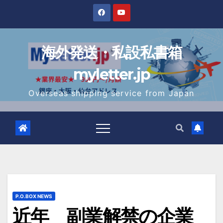
Skip
to
content
海外発送・私設私書箱
myletter.jp
Overseas shipping service from Japan
P.O.BOX NEWS
近年 副業解禁の企業