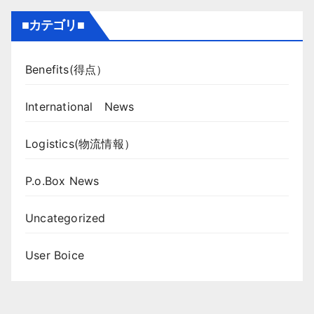
■カテゴリ■
Benefits(得点）
International News
Logistics(物流情報）
P.o.Box News
Uncategorized
User Boice