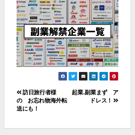
投
訪日旅行者様
起業.副業まず ア
の お忘れ物海外転
ドレス！
稿
送にも！
ナ
ビ