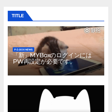
ゲ
ー
TITLE
シ
ョ
ン
P.O.BOX NEWS
「新」MYBoxのログインには
PW再設定が必要です。