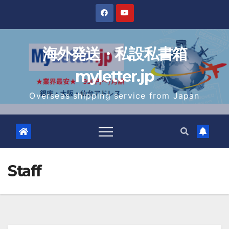
Skip
to
content
海外発送・私設私書箱
myletter.jp
Overseas shipping service from Japan
Staff