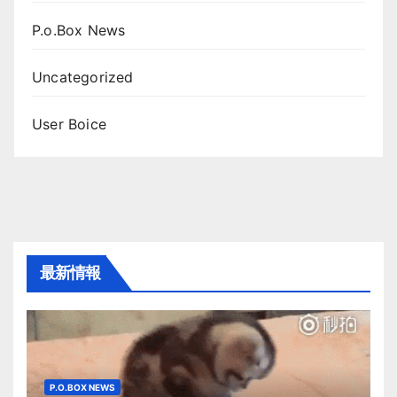
P.o.Box News
Uncategorized
User Boice
最新情報
P.O.BOX NEWS