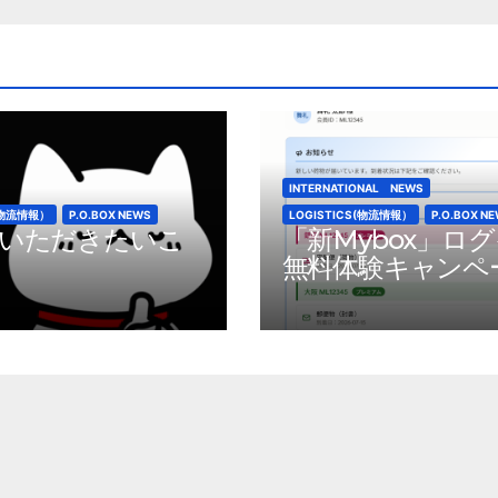
INTERNATIONAL NEWS
S(物流情報）
P.O.BOX NEWS
LOGISTICS(物流情報）
P.O.BOX N
いただきたいこ
「新Mybox」ロ
無料体験キャンペ