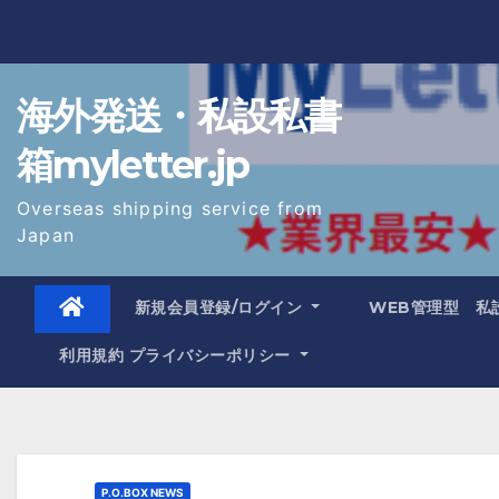
Skip
to
content
海外発送・私設私書
箱myletter.jp
Overseas shipping service from
Japan
新規会員登録/ログイン
WEB管理型 私
利用規約 プライバシーポリシー
P.O.BOX NEWS