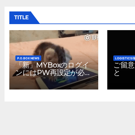
ビ
ゲ
TITLE
ー
シ
ョ
P.O.BOX NEWS
LOGISTIC
ン
「新」MYBoxのログイ
ご留意
ンにはPW再設定が必要
と
です。