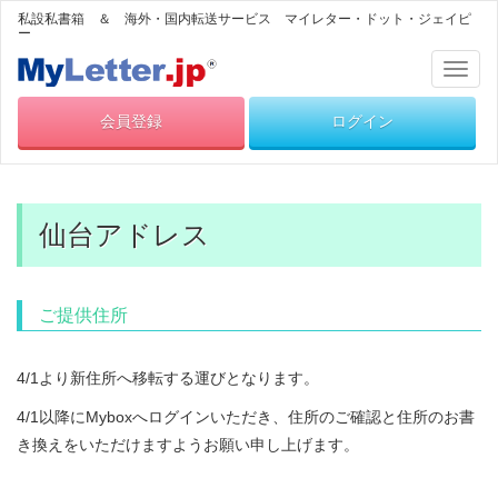
私設私書箱 ＆ 海外・国内転送サービス マイレター・ドット・ジェイピ
ー
Toggl
naviga
会員登録
ログイン
仙台アドレス
ご提供住所
4/1より新住所へ移転する運びとなります。
4/1以降にMyboxへログインいただき、住所のご確認と住所のお書
き換えをいただけますようお願い申し上げます。