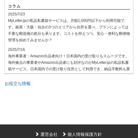
コラム
2025/7/23
MyLetter.jpの私設私書箱サービスは、月額1,000円以下から利用可能で
す。銀座・大阪・仙台の3つのエリアから住所を選べ、プランによっては
不要な郵送物の処分も承ります。コストを抑えつつ、安心・便利な郵便物
管理を始めてみませんか？
2025/7/16
海外事業者・Amazon出品者向け！日本国内の受け取りもスムーズです。
海外拠点の事業者やAmazon出品者にも好評なのがMyLetter.jpの私設私書
箱サービス。日本国内での受け取り住所として利用でき、納品手数料も業
界最安水準。国際的なビジネス展開や通販に最適なプランを揃えていま
す。ご相談はお気軽にどうぞ。
お役立ち情報
2025/7/8
法人登記用住所として私設私書箱の住所を利用する企業が増えています。
MyLetter.jpでは、東京・大阪のアドレスを法人登記やビジネス拠点として
ご利用いただけるプランをご用意。受信した書類のPDF化や専用FAX番号
の提供など、ビジネスをサポートする機能も充実しています。
2025/7/3
ビジネスシーンでは、紙の書類を電子データ化する流れが加速していま
運営会社
個人情報保護方針