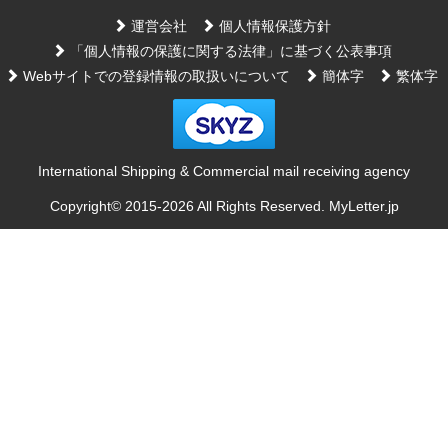
2025/7/3
ビジネスシーンでは、紙の書類を電子データ化する流れが加速していま
運営会社
個人情報保護方針
す。MyLetter.jpのビジネスプランでは、受け取った郵便物や書類をスキャ
「個人情報の保護に関する法律」に基づく公表事項
ンし、PDFデータとしてメールでお届け。FAXで届いた書類もデータ化可
Webサイトでの登録情報の取扱いについて
簡体字
繁体字
能です。業務効率化やペーパーレス化を目指す企業様におすすめです。
2025/6/26
ビジネスの現場では、紙からデジタルへのシフトがどんどん進んでいま
す！ MyLetter.jpのビジネスプランなら、届いた郵便物や書類をスキャン
International Shipping & Commercial mail receiving agency
してPDFに変換、メールでサクッとお届け。 FAXで届いた書類もデータ
化できるから、ペーパーレス化も業務の効率アップもばっちり！ “紙の管
Copyright© 2015-
2026 All Rights Reserved. MyLetter.jp
理”を手放したい企業様にぴったりのサービスです
2025/6/16
MyLetter.jpでは、初めて私設私書箱サービスをご利用いただく方にも安心
してご利用いただけるよう、入会金や初期費用が無料、到着通知やお知ら
せメールも無料でご提供しています。初めての方にも分かりやすいサポー
ト体制で、スムーズな導入をお約束します。ご不明点はお気軽にお問い合
わせください。
2025/6/10
毎日届く郵送物の中には、不要なダイレクトメールやチラシも多く含まれ
ます。これらをそのまま捨ててしまうと、個人情報流出のリスクが高まり