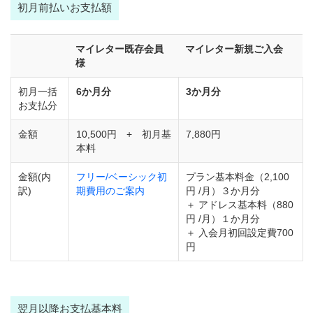
初月前払いお支払額
マイレター既存会員
マイレター新規ご入会
様
初月一括
6か月分
3か月分
お支払分
金額
10,500円 + 初月基
7,880円
本料
金額(内
フリー/ベーシック初
プラン基本料金（2,100
訳)
期費用のご案内
円 /月）３か月分
＋ アドレス基本料（880
円 /月）１か月分
＋ 入会月初回設定費700
円
翌月以降お支払基本料