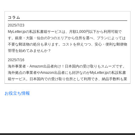
コラム
2025/7/23
MyLetter.jpの私設私書箱サービスは、月額1,000円以下から利用可能で
す。銀座・大阪・仙台の3つのエリアから住所を選べ、プランによっては
不要な郵送物の処分も承ります。コストを抑えつつ、安心・便利な郵便物
管理を始めてみませんか？
2025/7/16
海外事業者・Amazon出品者向け！日本国内の受け取りもスムーズです。
海外拠点の事業者やAmazon出品者にも好評なのがMyLetter.jpの私設私書
箱サービス。日本国内での受け取り住所として利用でき、納品手数料も業
界最安水準。国際的なビジネス展開や通販に最適なプランを揃えていま
す。ご相談はお気軽にどうぞ。
お役立ち情報
2025/7/8
法人登記用住所として私設私書箱の住所を利用する企業が増えています。
MyLetter.jpでは、東京・大阪のアドレスを法人登記やビジネス拠点として
ご利用いただけるプランをご用意。受信した書類のPDF化や専用FAX番号
の提供など、ビジネスをサポートする機能も充実しています。