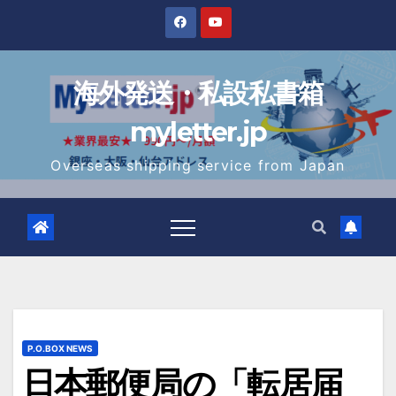
Skip
to
content
海外発送・私設私書箱
myletter.jp
Overseas shipping service from Japan
P.O.BOX NEWS
日本郵便局の「転居届