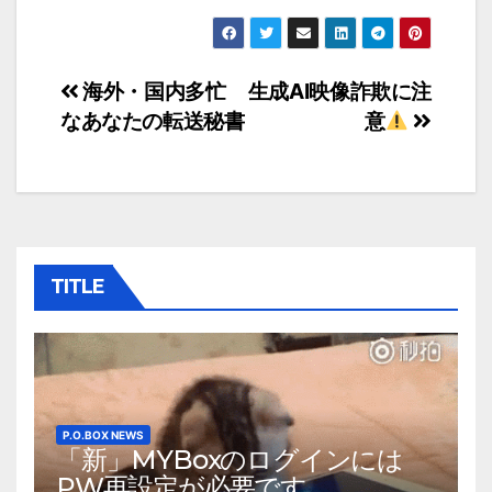
投
海外・国内多忙
生成AI映像詐欺に注
なあなたの転送秘書
意
稿
ナ
ビ
ゲ
TITLE
ー
シ
ョ
ン
P.O.BOX NEWS
「新」MYBoxのログインには
PW再設定が必要です。