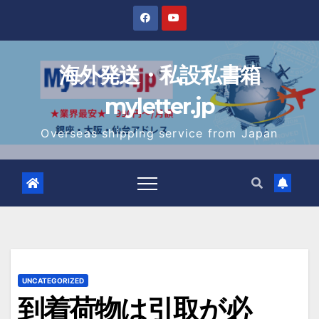
Skip
to
content
海外発送・私設私書箱
myletter.jp
Overseas shipping service from Japan
UNCATEGORIZED
到着荷物は引取が必