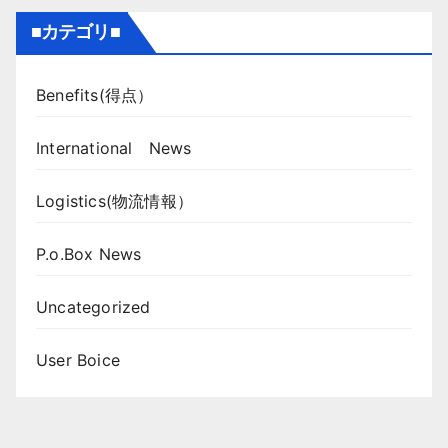
■カテゴリ■
Benefits(得点）
International News
Logistics(物流情報）
P.o.Box News
Uncategorized
User Boice