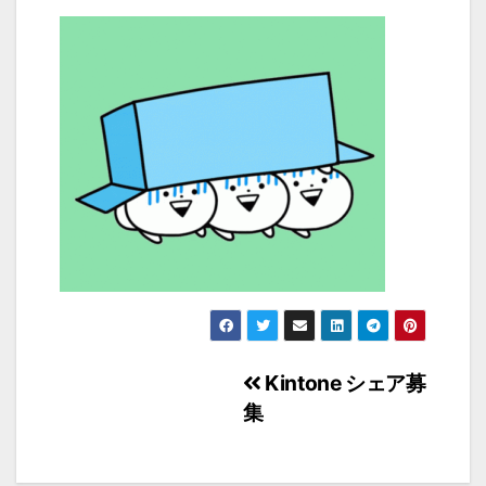
投
Kintone シェア募
集
稿
ナ