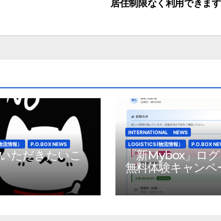
居住制限なく利用できま
INTERNATIONAL NEWS
S(物流情報）
P.O.BOX NEWS
LOGISTICS(物流情報）
P.O.BOX N
いただきたいこ
「新Mybox」ロ
無料体験キャンペ