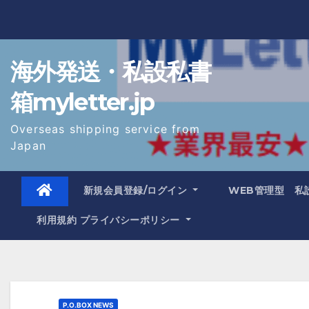
Skip
to
content
海外発送・私設私書
箱myletter.jp
Overseas shipping service from
Japan
新規会員登録/ログイン
WEB管理型 私
利用規約 プライバシーポリシー
P.O.BOX NEWS