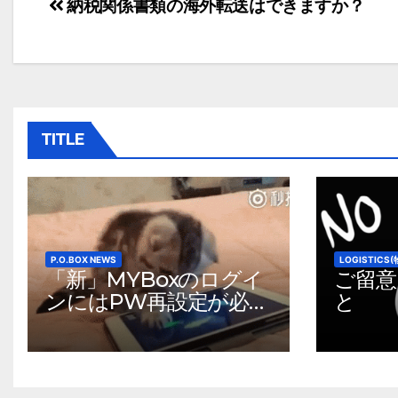
投
納税関係書類の海外転送はできますか？
稿
ナ
ビ
ゲ
TITLE
ー
シ
ョ
P.O.BOX NEWS
LOGISTIC
ン
「新」MYBoxのログイ
ご留意
ンにはPW再設定が必要
と
です。