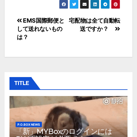
投
EMS国際郵便と
宅配物は全て自動転
して送れないもの
送ですか？
稿
は？
ナ
ビ
ゲ
ー
TITLE
シ
ョ
ン
P.O.BOX NEWS
「新」MYBoxのログインには