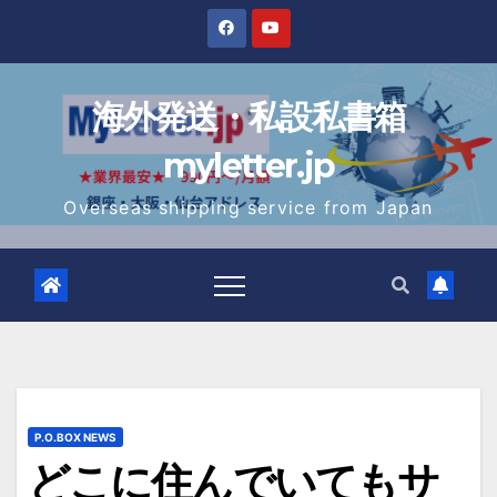
Skip
to
content
海外発送・私設私書箱
myletter.jp
Overseas shipping service from Japan
P.O.BOX NEWS
どこに住んでいてもサ